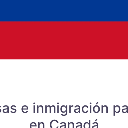
isas e inmigración p
en Canadá