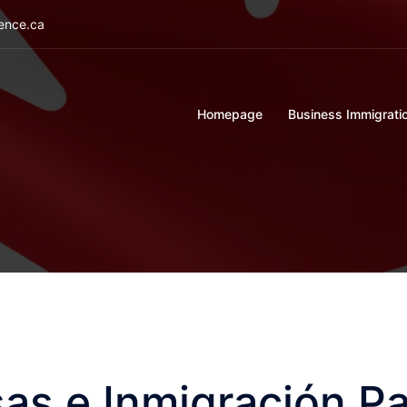
ience.ca
Homepage
Business Immigrati
sas e Inmigración P