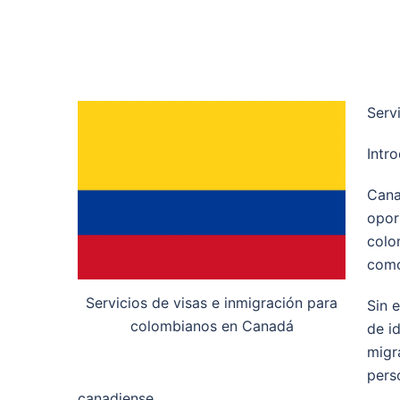
Serv
Intr
Cana
opor
colo
como
Servicios de visas e inmigración para
Sin 
colombianos en Canadá
de i
migr
pers
canadiense.