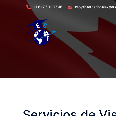
Skip
+1.647.609.7546
info@internationalexper
to
content
Servicios de Vi