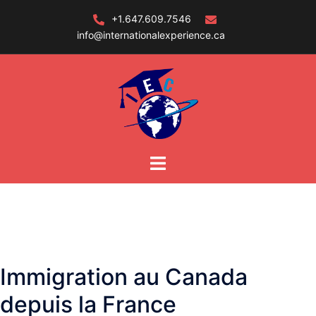
Skip
+1.647.609.7546
to
info@internationalexperience.ca
content
Immigration au Canada
depuis la France