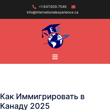
Skip
+1.647.609.7546
to
info@internationalexperience.ca
content
Как Иммигрировать в
Канаду 2025