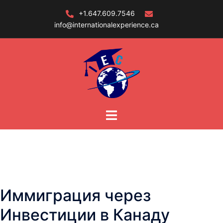
Skip
+1.647.609.7546
to
info@internationalexperience.ca
content
Иммиграция через
Инвестиции в Канаду