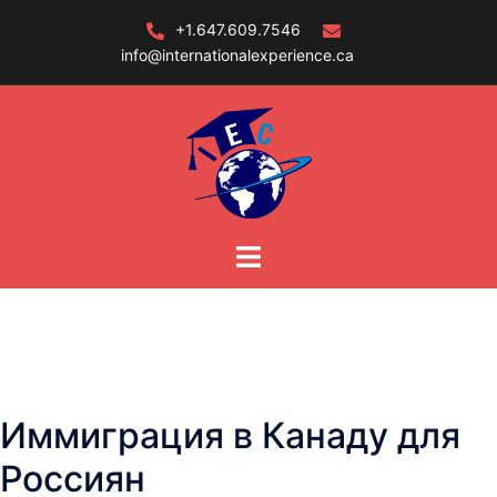
Skip
+1.647.609.7546
to
info@internationalexperience.ca
content
Иммиграция в Канаду для
Россиян