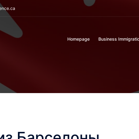
ience.ca
Homepage
Business Immigrati
 из Барселоны