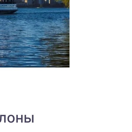
елоны