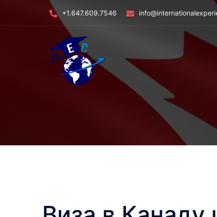
Skip
+1.647.609.7546
info@internationalexper
to
content
Виза в Канаду