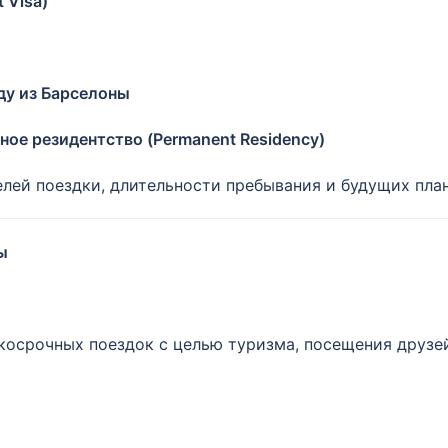
 Visa)
аду из Барселоны
ое резидентство (Permanent Residency)
лей поездки, длительности пребывания и будущих план
ы
ткосрочных поездок с целью туризма, посещения друзе